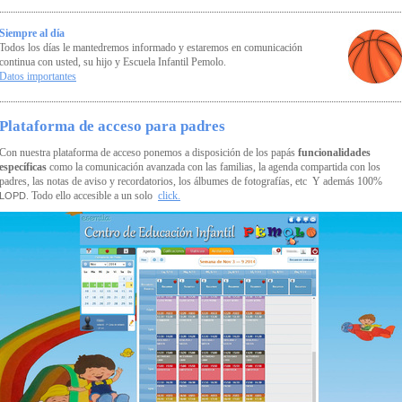
Siempre al día
Todos los días le mantedremos informado y estaremos en comunicación
continua con usted, su hijo y Escuela Infantil Pemolo.
Datos importantes
Plataforma de acceso para padres
Con nuestra plataforma de acceso ponemos a disposición de los papás
funcionalidades
específicas
como la comunicación avanzada con las familias, la agenda compartida con los
padres, las notas de aviso y recordatorios, los álbumes de fotografías, etc Y además 100%
. Todo ello accesible a un solo
click.
LOPD