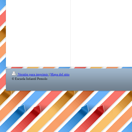
Versión para imprimir
|
Mapa del sitio
© Escuela Infantil Pemolo