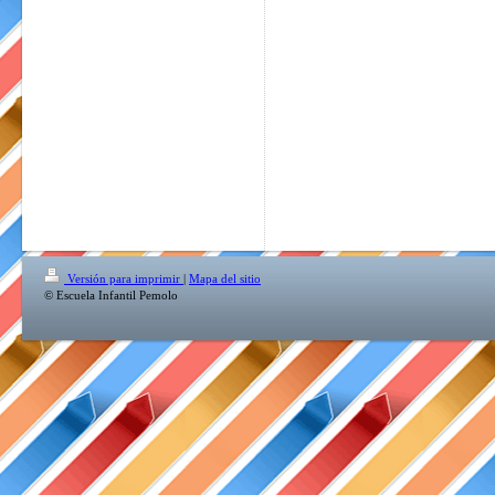
Versión para imprimir
|
Mapa del sitio
© Escuela Infantil Pemolo