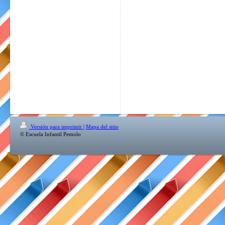
Versión para imprimir
|
Mapa del sitio
© Escuela Infantil Pemolo